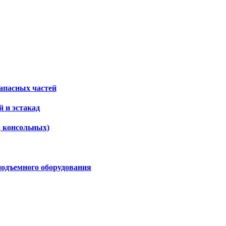
апасных частей
 и эстакад
, консольных)
подъемного оборудования