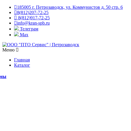
185005 г. Петрозаводск, ул. Коммунистов д. 50 стр. 6
8(812)207-72-25
8(812)917-72-25
info@kran-spb.ru
Телеграм
Max
Меню
Главная
Каталог
емы