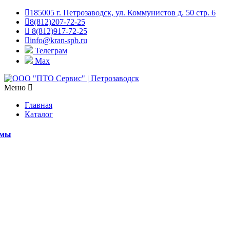
185005 г. Петрозаводск, ул. Коммунистов д. 50 стр. 6
8(812)207-72-25
8(812)917-72-25
info@kran-spb.ru
Телеграм
Max
Меню
Главная
Каталог
емы