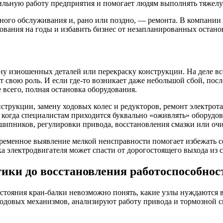
бильную работу предприятия и помогает людям выполнять тяжелу
лярного обслуживания и, рано или поздно, — ремонта. В компан
вания на годы и избавить бизнес от незапланированных останов
ену изношенных деталей или перекраску конструкции. На деле в
рает свою роль. И если где-то возникает даже небольшой сбой, 
всего, полная остановка оборудования.
струкции, замену ходовых колес и редукторов, ремонт электрот
, когда специалистам приходится буквально «оживлять» оборудов
пников, регулировки привода, восстановления смазки или очи
временное выявление мелкой неисправности помогает избежать с
а электродвигателя может спасти от дорогостоящего выхода из с
тики до восстановления работоспособнос
остояния кран-балки невозможно понять, какие узлы нуждаются
одовых механизмов, анализируют работу привода и тормозной си