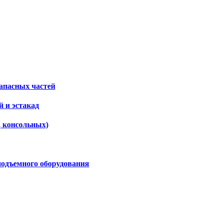
апасных частей
 и эстакад
, консольных)
подъемного оборудования