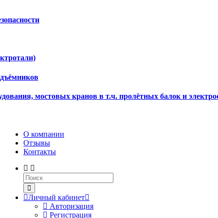
езопасности
ектротали)
одъёмников
дования, мостовых кранов в т.ч. пролётных балок и электро
О компании
Отзывы
Контакты
Личный кабинет
Авторизация
Регистрация