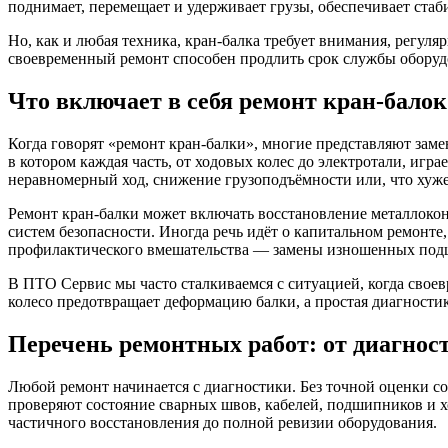
поднимает, перемещает и удерживает грузы, обеспечивает ста
Но, как и любая техника, кран-балка требует внимания, регу
своевременный ремонт способен продлить срок службы оборудо
Что включает в себя ремонт кран-балок
Когда говорят «ремонт кран-балки», многие представляют зам
в котором каждая часть, от ходовых колес до электротали, иг
неравномерный ход, снижение грузоподъёмности или, что хуже 
Ремонт кран-балки может включать восстановление металлокон
систем безопасности. Иногда речь идёт о капитальном ремонте
профилактического вмешательства — замены изношенных подши
В ПТО Сервис мы часто сталкиваемся с ситуацией, когда свое
колесо предотвращает деформацию балки, а простая диагностик
Перечень ремонтных работ: от диагнос
Любой ремонт начинается с диагностики. Без точной оценки с
проверяют состояние сварных швов, кабелей, подшипников и х
частичного восстановления до полной ревизии оборудования.