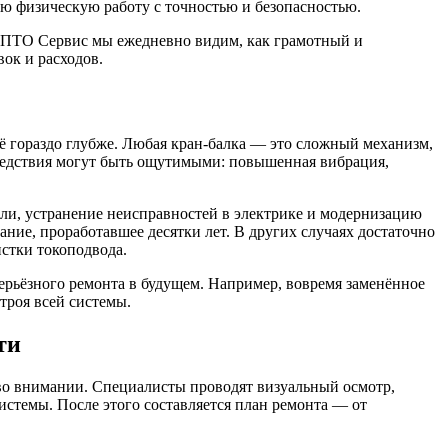
ю физическую работу с точностью и безопасностью.
ии ПТО Сервис мы ежедневно видим, как грамотный и
ок и расходов.
сё гораздо глубже. Любая кран-балка — это сложный механизм,
последствия могут быть ощутимыми: повышенная вибрация,
али, устранение неисправностей в электрике и модернизацию
ание, проработавшее десятки лет. В других случаях достаточно
стки токоподвода.
ерьёзного ремонта в будущем. Например, вовремя заменённое
троя всей системы.
ти
 во внимании. Специалисты проводят визуальный осмотр,
стемы. После этого составляется план ремонта — от