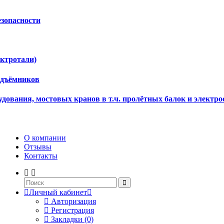
езопасности
ектротали)
одъёмников
дования, мостовых кранов в т.ч. пролётных балок и электро
О компании
Отзывы
Контакты
Личный кабинет
Авторизация
Регистрация
Закладки (0)