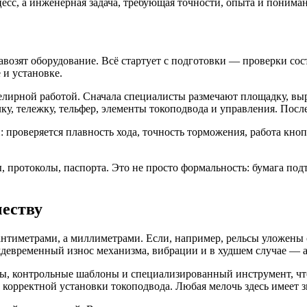
есс, а инженерная задача, требующая точности, опыта и понима
завозят оборудование. Всё стартует с подготовки — проверки со
 и установке.
велирной работой. Сначала специалисты размечают площадку, вы
у, тележку, тельфер, элементы токоподвода и управления. Посл
проверяется плавность хода, точность торможения, работа кнопо
протоколы, паспорта. Это не просто формальность: бумага подт
честву
сантиметрами, а миллиметрами. Если, например, рельсы уложены 
ждевременный износ механизма, вибрации и в худшем случае — 
, контрольные шаблоны и специализированный инструмент, что
корректной установки токоподвода. Любая мелочь здесь имеет з