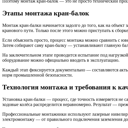
Поэтому монтаж кран-балок — это не просто технический проц
Этапы монтажа кран-балок
Монтаж кран-балки начинается задолго до того, как на объект 
кранового пути. Только после этого можно приступать к сборке
Если объяснить просто, процесс монтажа можно сравнить с ю
Затем собирают саму кран-балку — устанавливают главную балк
На заключительном этапе проводится испытание под нагрузкой: 
оборудование можно официально вводить в эксплуатацию.
Каждый этап фиксируется документально — составляются акты, 
норм промышленной безопасности.
Технология монтажа и требования к ка
Установка кран-балки — процесс, где точность измеряется не 
ходовые колёса распределится неравномерно. Результат — пре
Профессиональные монтажники используют лазерные нивелиры
электромонтажу — от правильного подключения заземления до 