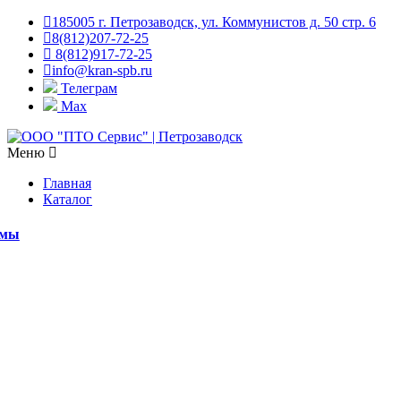
185005 г. Петрозаводск, ул. Коммунистов д. 50 стр. 6
8(812)207-72-25
8(812)917-72-25
info@kran-spb.ru
Телеграм
Max
Меню
Главная
Каталог
емы