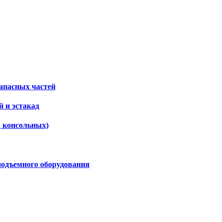
апасных частей
 и эстакад
, консольных)
подъемного оборудования