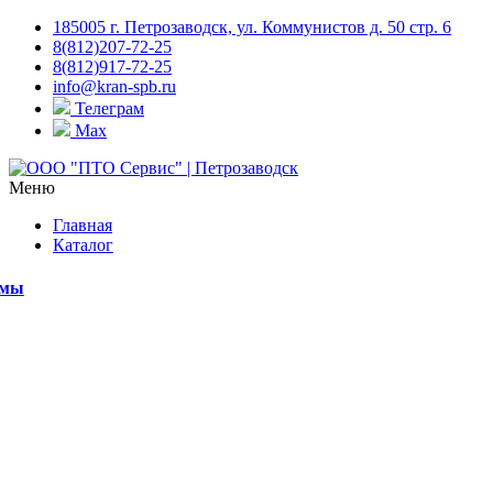
185005 г. Петрозаводск, ул. Коммунистов д. 50 стр. 6
8(812)207-72-25
8(812)917-72-25
info@kran-spb.ru
Телеграм
Max
Меню
Главная
Каталог
емы