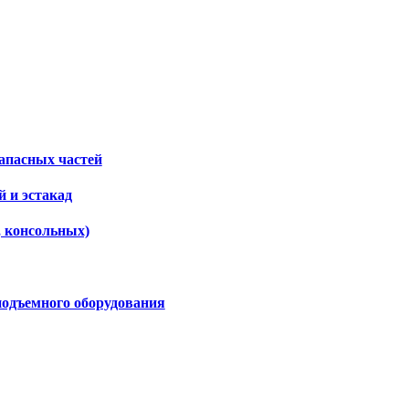
апасных частей
 и эстакад
, консольных)
подъемного оборудования