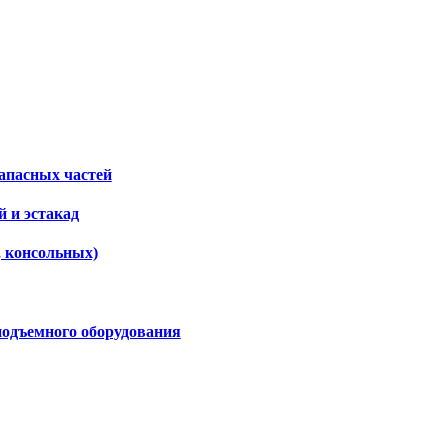
апасных частей
 и эстакад
, консольных)
подъемного оборудования