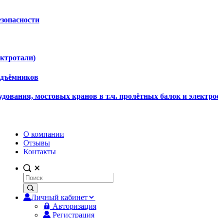
езопасности
ектротали)
одъёмников
дования, мостовых кранов в т.ч. пролётных балок и электро
О компании
Отзывы
Контакты
Личный кабинет
Авторизация
Регистрация